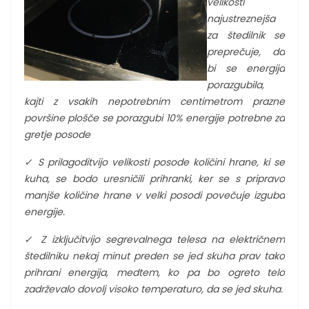
velikosti
najustreznejša
za štedilnik se
preprečuje, da
bi se energija
porazgubila,
kajti z vsakih nepotrebnim centimetrom prazne
površine plošče se porazgubi 10% energije potrebne za
gretje posode
✓
S prilagoditvijo velikosti posode količini hrane, ki se
kuha, se bodo uresničili prihranki, ker se s pripravo
manjše količine hrane v velki posodi povečuje izguba
energije.
✓
Z izključitvijo segrevalnega telesa na električnem
štedilniku nekaj minut preden se jed skuha prav tako
prihrani energija, medtem, ko pa bo ogreto telo
zadrževalo dovolj visoko temperaturo, da se jed skuha.