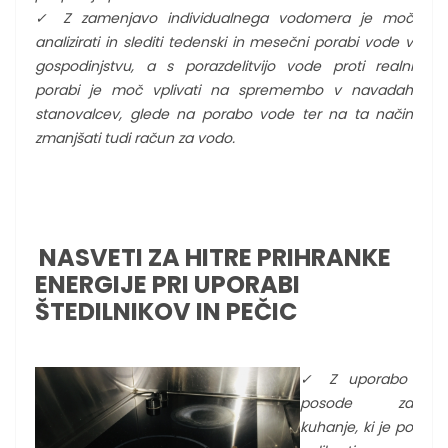
✓
Z zamenjavo individualnega vodomera je moč
analizirati in slediti tedenski in mesečni porabi vode v
gospodinjstvu, a s porazdelitvijo vode proti realni
porabi je moč vplivati na spremembo v navadah
stanovalcev, glede na porabo vode ter na ta način
zmanjšati tudi račun za vodo.
NASVETI ZA HITRE PRIHRANKE
ENERGIJE PRI UPORABI
ŠTEDILNIKOV IN PEČIC
✓
Z uporabo
posode za
kuhanje, ki je po