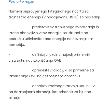
Pomurke regije
.
Nameni pripravljenega Integriranega načrta za
trajnostno energijo (v nadaljevanju: INTE) so naslednji:
- predstavitev trenutnega izkoriščanja in
izrabe obnovljivih virov energije ter situacije na
področju učinkovite rabe energije na čezmejnem
območju,
- definicija lokalno najbolj primernih
vrst/sistemov izkoriščanja OVE,
- opredelitev lokacij, ki so primerne za
izkoriščanje OVE na čezmejnem območju,
- ocenitev možnega razvoja URE in OVE
na čezmejnem območju kot priročnik za ključne
akterje.