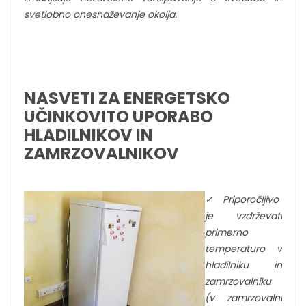
svetlobno onesnaževanje okolja.
NASVETI ZA ENERGETSKO
UČINKOVITO UPORABO
HLADILNIKOV IN
ZAMRZOVALNIKOV
✓
Priporočljivo
je vzdrževati
primerno
temperaturo v
hladilniku in
zamrzovalniku
(v zamrzovalni