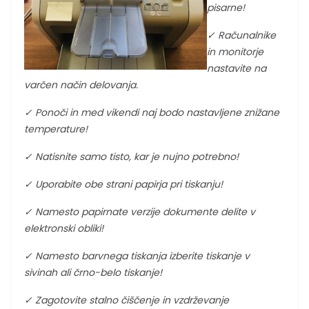
pisarne!
✓ Računalnike
in monitorje
nastavite na
varčen način delovanja.
✓ Ponoči in med vikendi naj bodo nastavljene znižane
temperature!
✓
Natisnite samo tisto, kar je nujno potrebno!
✓
Uporabite obe strani papirja pri tiskanju!
✓
Namesto papirnate verzije dokumente delite v
elektronski obliki!
✓
Namesto barvnega tiskanja izberite tiskanje v
sivinah ali črno-belo tiskanje!
✓
Zagotovite stalno čiščenje in vzdrževanje