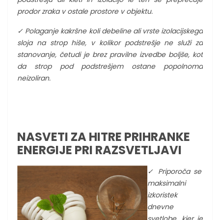
prodor zraka v ostale prostore v objektu.
✓ Polaganje kakršne koli debeline ali vrste izolacijskega
sloja na strop hiše, v kolikor podstrešje ne služi za
stanovanje, četudi je brez pravilne izvedbe boljše, kot
da strop pod podstrešjem ostane popolnoma
neizoliran.
NASVETI ZA HITRE PRIHRANKE
ENERGIJE PRI RAZSVETLJAVI
✓
Priporoča se
maksimalni
izkoristek
dnevne
svetlobe, kjer je