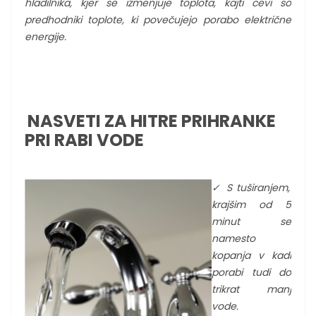
hladilnika, kjer se izmenjuje toplota, kajti cevi so
predhodniki toplote, ki povečujejo porabo električne
energije.
NASVETI ZA HITRE PRIHRANKE
PRI RABI VODE
✓
S tuširanjem,
krajšim od 5
minut se
namesto
kopanja v kadi
porabi tudi do
trikrat manj
vode.