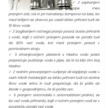
✓
Z zapiranjem
pipe med
pranjem zob, rok in pri nanašanju šampona na lase, ter
med britjem se dnevno po osebi lahko prihrani tudi do
15 litrov vode.
✓
Z izogibanjem ročnega pranja posod, boste prihranili
z vodo, kajti z ročnim pranjem posode se porabi tudi
do 80% več vode, kot med pranjem posod v
pomivalnem stroju
✓
S shranjevanjem plastenk s hladno vodo poleti
preprečuje puščanje vode s pipe, da bi ta bila čim bolj
hladna
✓
Z rednim preverjanjem curljanja ali kapljanja vode v
vseh hišnih instalacijah se lahko prihrani tudi na stotine
litrov vode letno in tudi preprečuje, da bi prišlo do
škode v gospodinjstvu, če bi počila cev.
✓
S pranjem avtomobila v avtomatizirani pralnici, se
bo več vode prihranilo, kajti z ročnim pranjem vozil se v
povprečju porabi več vode.