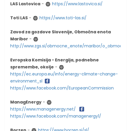
LAS Lastovica
-
https://www.lastovica.si/
Toti LAS
-
https://www.toti-las.si/
Zavod za gozdove Slovenije, Območna enota
Maribor
-
http://www.zgs.si/obmocne_enote/maribor/o_obmocju/in
Evropska Komisija - Energija, podnebne
spremembe, okolje
-
https://ec.europa.eu/info/energy-climate-change-
environment_sl
https://www.facebook.com/EuropeanCommission
ManagEnergy
-
https://www.managenergy.net/
https://www.facebook.com/managenergy1/
Borzen
-
https://www.borzen.si/sl/