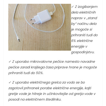
✓
Z izogibanjem
dela električnih
naprav v „stand
by“ načinu dela
je mogoče si
prihraniti tudi do
6% električne
energije v
gospodinjstvu.
✓
Z uporabo mikrovalovne pečice namesto navadne
pečice zaradi krajšega časa priprave hrane je mogoče
prihraniti tudi do 50%.
✓
Z uporabo električnega grelca za vodo se bo
zagotovil prihranek porabe električne energije, kajti
gretje vode je hitreje in učinkovitejše od gretja vode v
posodi na električnem štedilniku.