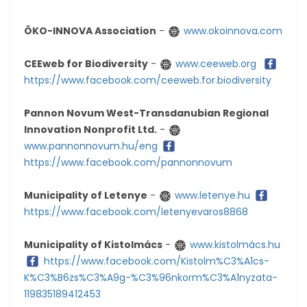
ÖKO-INNOVA Association
-
www.okoinnova.com
CEEweb for Biodiversity
-
www.ceeweb.org
https://www.facebook.com/ceeweb.for.biodiversity
Pannon Novum West-Transdanubian Regional
Innovation Nonprofit Ltd.
-
www.pannonnovum.hu/eng
https://www.facebook.com/pannonnovum
Municipality of Letenye
-
www.letenye.hu
https://www.facebook.com/letenyevaros8868
Municipality of Kistolmács
-
www.kistolmács.hu
https://www.facebook.com/Kistolm%C3%A1cs-
K%C3%B6zs%C3%A9g-%C3%96nkorm%C3%A1nyzata-
119835189412453