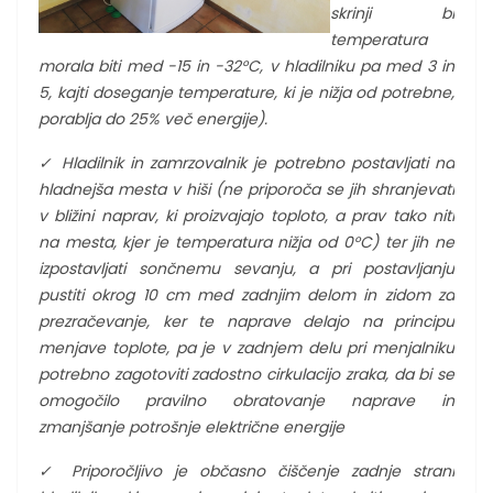
skrinji bi
temperatura
morala biti med -15 in -32°C, v hladilniku pa med 3 in
5, kajti doseganje temperature, ki je nižja od potrebne,
porablja do 25% več energije).
✓
Hladilnik in zamrzovalnik je potrebno postavljati na
hladnejša mesta v hiši (ne priporoča se jih shranjevati
v bližini naprav, ki proizvajajo toploto, a prav tako niti
na mesta, kjer je temperatura nižja od 0°C) ter jih ne
izpostavljati sončnemu sevanju, a pri postavljanju
pustiti okrog 10 cm med zadnjim delom in zidom za
prezračevanje, ker te naprave delajo na principu
menjave toplote, pa je v zadnjem delu pri menjalniku
potrebno zagotoviti zadostno cirkulacijo zraka, da bi se
omogočilo pravilno obratovanje naprave in
zmanjšanje potrošnje električne energije
✓
Priporočljivo je občasno čiščenje zadnje strani