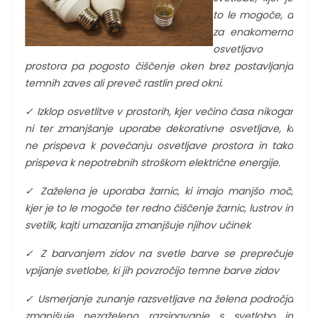
to le mogoče, a
za enakomerno
osvetljavo
prostora pa pogosto čiščenje oken brez postavljanja
temnih zaves ali preveč rastlin pred okni.
✓
Izklop osvetlitve v prostorih, kjer večino časa nikogar
ni ter zmanjšanje uporabe dekorativne osvetljave, ki
ne prispeva k povečanju osvetljave prostora in tako
prispeva k nepotrebnih stroškom električne energije.
✓
Zaželena je uporaba žarnic, ki imajo manjšo moč,
kjer je to le mogoče ter redno čiščenje žarnic, lustrov in
svetilk, kajti umazanija zmanjšuje njihov učinek
✓
Z barvanjem zidov na svetle barve se preprečuje
vpijanje svetlobe, ki jih povzročijo temne barve zidov
✓
Usmerjanje zunanje razsvetljave na želena področja
zmanjšuje nezaželeno razsipavanje s svetlobo in