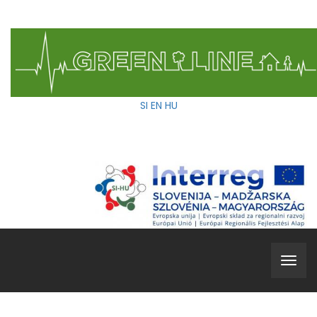
SI
EN
HU