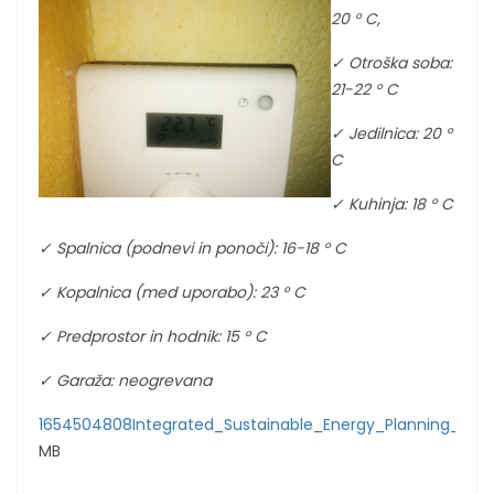
20 ° C,
✓ Otroška soba:
21-22 ° C
✓ Jedilnica: 20 °
C
✓ Kuhinja: 18 ° C
✓ Spalnica (podnevi in pono
č
i): 16-18 ° C
✓ Kopalnica (med uporabo): 23 ° C
✓ Predprostor in hodnik: 15 ° C
✓ Garaža: neogrevana
1654504808Integrated_Sustainable_Energy_Planning_Con
MB