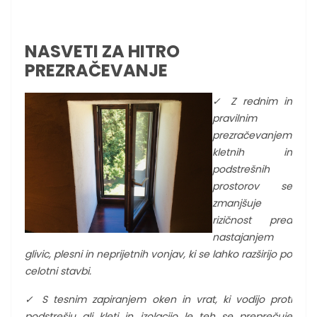
NASVETI ZA HITRO
PREZRAČEVANJE
✓ Z rednim in
pravilnim
prezračevanjem
kletnih in
podstrešnih
prostorov se
zmanjšuje
rizičnost pred
nastajanjem
glivic, plesni in neprijetnih vonjav, ki se lahko razširijo po
celotni stavbi.
✓ S tesnim zapiranjem oken in vrat, ki vodijo proti
podstrešju ali kleti in izolacijo le teh se preprečuje